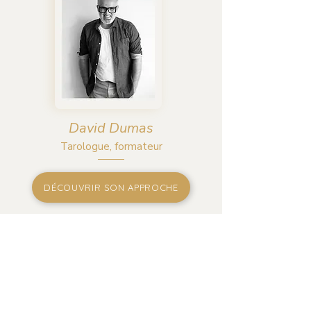
David Dumas
Tarologue, formateur
DÉCOUVRIR SON APPROCHE
Tarologue, formateur et thérapeute
corporel, David Dumas
accompagne à
Paris ou à distance celles et ceux qui
souhaitent découvrir le Tarot de
Marseille. Après une première carrière
dans la mode et le luxe, il met