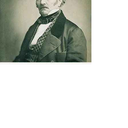
Allan Kardec et le spiritisme
En parallèle, le spiritisme d’Allan
Kardec
propose une doctrine
philosophique et expérimentale fondée
sur communication avec les esprits,
réincarnation et progression morale.
Cette tentative concilie quête de sens,